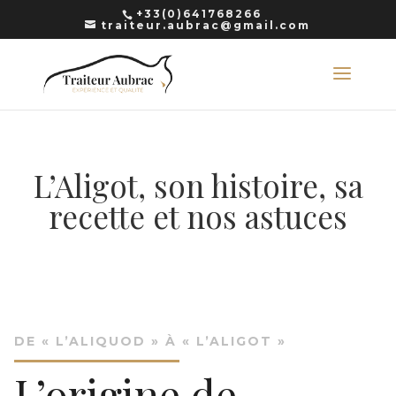
+33(0)641768266
traiteur.aubrac@gmail.com
L’Aligot, son histoire, sa
recette et nos astuces
DE « L’ALIQUOD » À « L’ALIGOT »
L’origine de