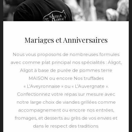
Mariages et Anniversaires
Nous vous proposons de nombreuses formules
avec comme plat principal nos spécialités : Aligot,
Aligot à base de purée de pommes terre
MAISON ou encore Nos truffades
« L’Aveyronnaise » ou « L’Auvergnate ».
Confectionnez votre repas sur mesure avec
notre large choix de viandes grillées comme
accompagnement ou encore nos entrées,
fromages, et desserts au grès de vos envies et
dans le respect des traditions.