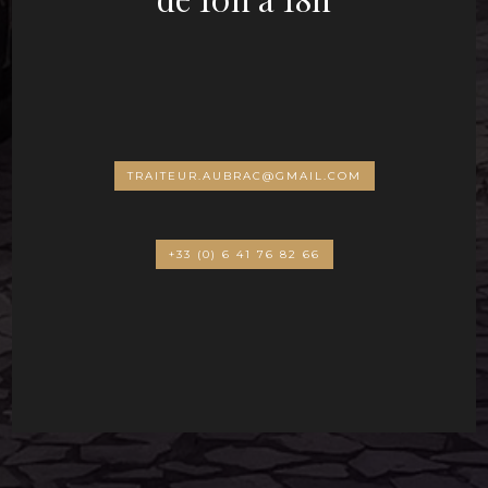
TRAITEUR.AUBRAC@GMAIL.COM
+33 (0) 6 41 76 82 66