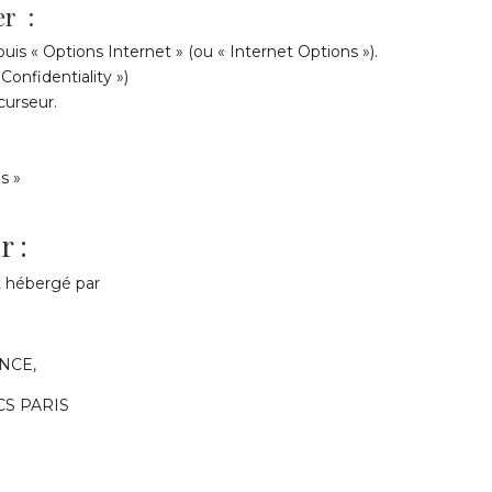
er :
 puis « Options Internet » (ou « Internet Options »).
 Confidentiality »)
curseur.
s »
r :
st hébergé par
ANCE,
RCS PARIS