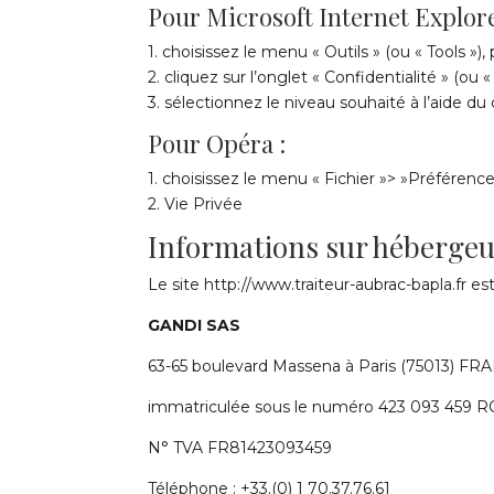
Pour Microsoft Internet Explor
1. choisissez le menu « Outils » (ou « Tools »),
2. cliquez sur l’onglet « Confidentialité » (ou «
3. sélectionnez le niveau souhaité à l’aide du 
Pour Opéra :
1. choisissez le menu « Fichier »> »Préférence
2. Vie Privée
Informations sur hébergeu
Le site http://www.traiteur-aubrac-bapla.fr e
GANDI SAS
63-65 boulevard Massena à Paris (75013) FR
immatriculée sous le numéro 423 093 459 
N° TVA FR81423093459
Téléphone : +33.(0) 1 70.37.76.61